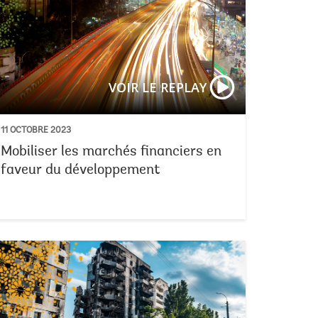
VOIR LE REPLAY
11 OCTOBRE 2023
Mobiliser les marchés financiers en
faveur du développement
tats sur le terrain pour une planète vivable
Parier sur le lea