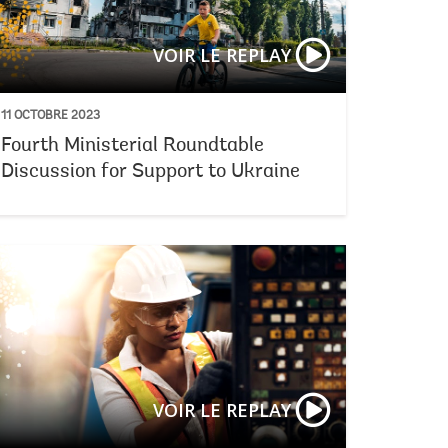
VOIR LE REPLAY
11 OCTOBRE 2023
Fourth Ministerial Roundtable
Discussion for Support to Ukraine
mes indispensables pour juguler la dette
Séance plénière 
VOIR LE REPLAY