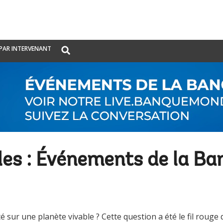
Global
PAR INTERVENANT
Search
dropdown
es : Événements de la Ba
té sur une planète vivable ? Cette question a été le fil ro