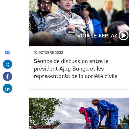
VOIR LE REPLAY
Share
10 OCTOBRE 2023
Séance de discussion entre le
this
président Ajay Banga et les
on
représentants de la société civile
email