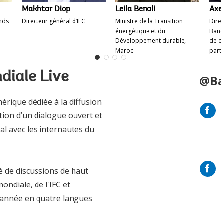
Makhtar Diop
Leila Benali
Axe
onds
Directeur général d’IFC
Ministre de la Transition
Dire
énergétique et du
Ban
Développement durable,
de 
Maroc
part
diale Live
@B
rique dédiée à la diffusion
ion d’un dialogue ouvert et
l avec les internautes du
ré de discussions de haut
ndiale, de l'IFC et
l'année en quatre langues