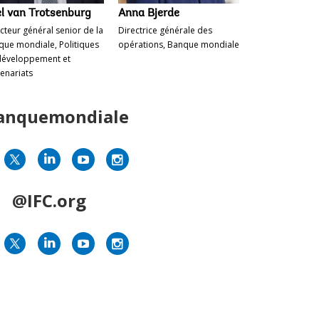
l van Trotsenburg
Anna Bjerde
Mohammed A
cteur général senior de la
Directrice générale des
Ministre des Fin
que mondiale, Politiques
opérations, Banque mondiale
Saoudite
développement et
enariats
anquemondiale
@IFC.org