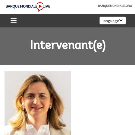
Skip
BANQUEMONDIALE.ORG
to
Banque
Main
language
mondiale
Navigation
Live
Intervenant(e)