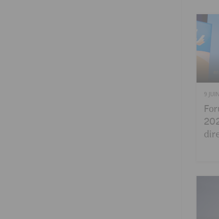
9 JUI
For
202
dir