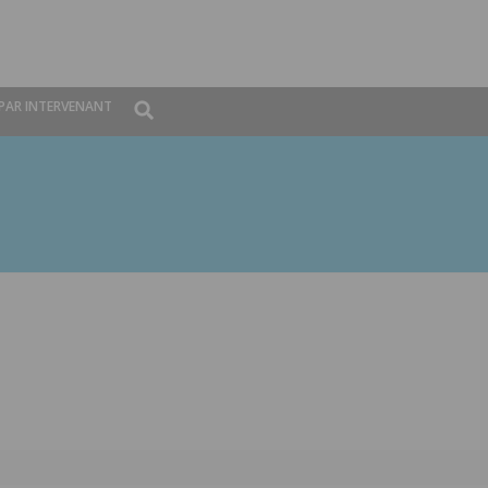
Global
PAR INTERVENANT
Search
dropdown