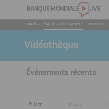
Skip
to
Main
Navigation
Banque
À PROPOS
VOIR TOUS LES ÉVÉNEMENTS
PAR THÈME
mondiale
Live
Vidéothèque
Événements récents
Filtrer
Effacer x