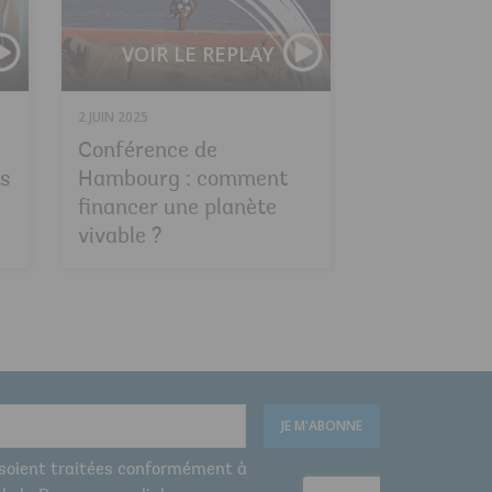
VOIR LE REPLAY
2 JUIN 2025
Conférence de
os
Hambourg : comment
financer une planète
vivable ?
JE M'ABONNE
 soient traitées conformément à