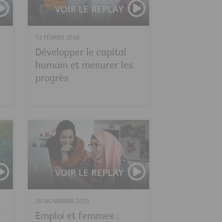
VOIR LE REPLAY
12 FÉVRIER 2026
Développer le capital
humain et mesurer les
progrès
Forum de haut niveau sur la couverture sanitaire uni
Poser les fondati
VOIR LE REPLAY
20 NOVEMBRE 2025
e
Emploi et femmes :