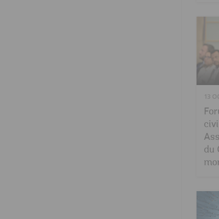
13 O
For
civ
Ass
du 
mon