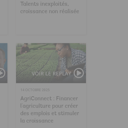
Talents inexploités,
croissance non réalisée
Cérémonie de remise de prix : Africa Sustainable Futu
Séance plénière 
VOIR LE REPLAY
14 OCTOBRE 2025
AgriConnect : Financer
l'agriculture pour créer
des emplois et stimuler
la croissance