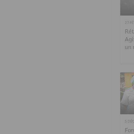
27 FÉ
Rét
Agi
un 
5 DÉ
For