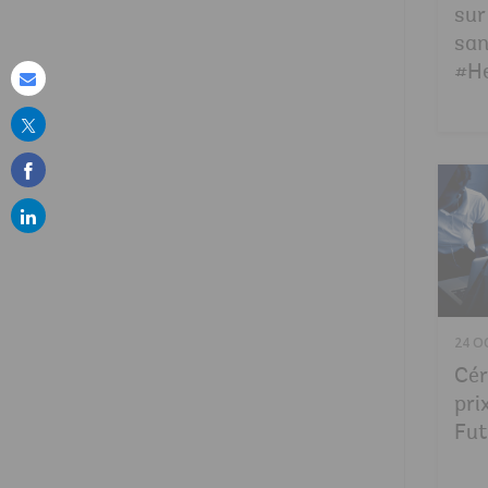
sur
san
#H
Share
this
on
email
24 O
Cér
pri
Fut