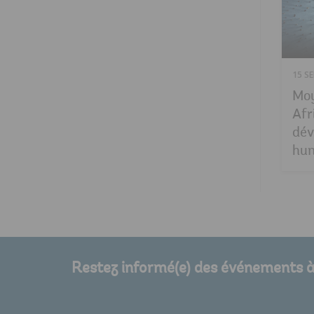
15 S
Moy
Afr
dév
hum
Restez informé(e) des événements à 