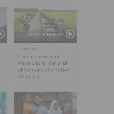
Forum sur la fragilité 2026 — Sessions en direct
Réunions de print
VOIR LE REPLAY
19 MARS 2026
L'eau au service de
l'agriculture : sécurité
alimentaire et création
d'emplois
Rétrospective IDA20—Agir avec impact dans un monde
Les Femmes, l’Ent