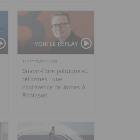
Forum de la société civile lors des Assemblées annue
Efficacité énergét
VOIR LE REPLAY
16 SEPTEMBRE 2025
Savoir-faire politique et
réformes : une
conférence de James A.
Robinson
Moyen-Orient et Afrique du Nord : développer le capi
Améliorer les serv