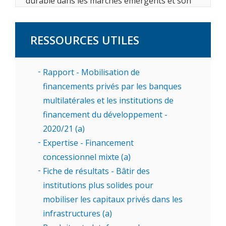
durable dans les marchés émergents et son
formidable potentiel.
Ils ont également insisté sur l’importance de
RESSOURCES UTILES
normes réglementaires cohérentes et
transparentes, en soulignant comment la
Rapport - Mobilisation de
bonne réglementation des marchés financiers
financements privés par les banques
peut permettre de relier les investisseurs
multilatérales et les institutions de
institutionnels aux entreprises en quête de
financement du développement -
capitaux.
2020/21 (a)
Expertise - Financement
L'évènement a été diffusé en anglais, avec
concessionnel mixte (a)
interprétation simultanée en arabe, espagnol
Fiche de résultats - Bâtir des
et français. Prenez part à la discussion sur les
institutions plus solides pour
réseaux sociaux : #WBmeetings.
mobiliser les capitaux privés dans les
infrastructures (a)