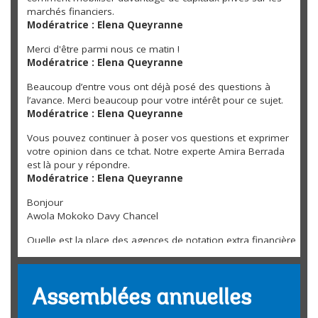
marchés financiers.
Modératrice : Elena Queyranne
Merci d'être parmi nous ce matin !
Modératrice : Elena Queyranne
Beaucoup d’entre vous ont déjà posé des questions à
l’avance. Merci beaucoup pour votre intérêt pour ce sujet.
Modératrice : Elena Queyranne
Vous pouvez continuer à poser vos questions et exprimer
votre opinion dans ce tchat. Notre experte Amira Berrada
est là pour y répondre.
Modératrice : Elena Queyranne
Bonjour
Awola Mokoko Davy Chancel
Quelle est la place des agences de notation extra financière
dans la mobilisation de ressources durable pour l'Afrique ?
MERLIN LOUYINDOULA BATOTA
Les agences de notation de crédit jouent un rôle important
Assemblées annuelles
dans la mobilisation de ressources durables pour l’Afrique,
principalement en évaluant la solvabilité des