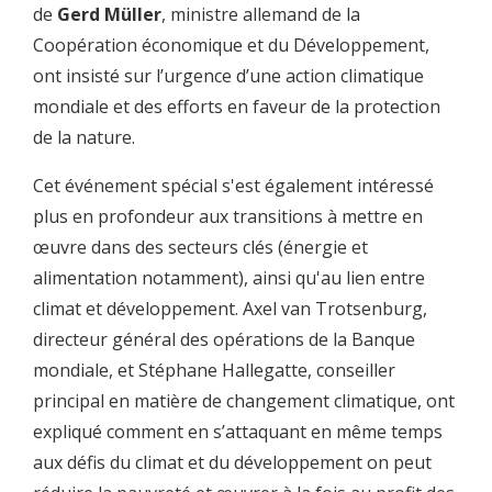
02:41
pour parler de la démarche colombienne en matière
de
Gerd Müller
, ministre allemand de la
02:44
de changement climatique.
Coopération économique et du Développement,
ont insisté sur l’urgence d’une action climatique
02:46
Bien entendu, le changement climatique est
mondiale et des efforts en faveur de la protection
02:49
un défi mondial, mais la bataille sera gagné ou perdu dans
de la nature.
chaque pays.
02:54
Et ce n'est pas une bataille égale.
Cet événement spécial s'est également intéressé
plus en profondeur aux transitions à mettre en
02:57
Il y a des pays avancés qui ont émis le plus de gaz à effet de
serre.
œuvre dans des secteurs clés (énergie et
alimentation notamment), ainsi qu'au lien entre
03:03
Ces pays doivent redoubler d'efforts pour réduire leurs
émissions de gaz à effet de serre
climat et développement. Axel van Trotsenburg,
directeur général des opérations de la Banque
03:09
et aider le reste du monde et les pays les plus pauvres du
mondiale, et Stéphane Hallegatte, conseiller
monde.
principal en matière de changement climatique, ont
03:13
Les pays bénéficiaires de l'aide,
expliqué comment en s’attaquant en même temps
03:16
qui représentent moins d'un dixième de toutes les émissions
aux défis du climat et du développement on peut
de gaz à effet