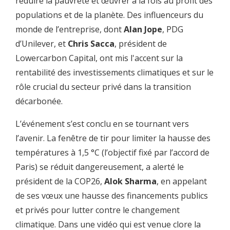
réduire la pauvreté et œuvrer à la fois au profit des
03:23
de serre causées par l'action humaine où nous avons besoin
populations et de la planète. Des influenceurs du
d'investissements
monde de l’entreprise, dont
Alan Jope
, PDG
03:27
dans l'adaptation et dans des infrastructures résilientes,
d’Unilever, et
Chris Sacca
, président de
03:31
ainsi que dans des énergies à faible carbone.
Lowercarbon Capital, ont mis l'accent sur la
rentabilité des investissements climatiques et sur le
03:35
Et il y a quelques pays à revenu intermédiaire, comme la
Colombie,
rôle crucial du secteur privé dans la transition
décarbonée.
03:39
qui ont été frappés par la crise et doivent s'en remettre tout
03:44
en bénéficiant d'aides pour faire face aux effets du
L’événement s’est conclu en se tournant vers
changement climatique
l’avenir. La fenêtre de tir pour limiter la hausse des
03:50
tout en contribuant aux efforts mondiaux d'atténuation et
températures à 1,5 °C (l’objectif fixé par l’accord de
d'adaptation.
Paris) se réduit dangereusement, a alerté le
03:54
Monsieur le président Ivan Duque, bienvenue.
président de la COP26,
Alok Sharma
, en appelant
de ses vœux une hausse des financements publics
03:57
Parlez nous de la manière dont la Colombie réduit les
émissions,
et privés pour lutter contre le changement
climatique. Dans une vidéo qui est venue clore la
04:02
procède à l'adaptation et devient un leader de l'action