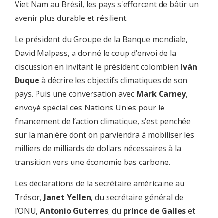
01:01
Vous allez écouter des dirigeants et des défenseurs de
Viet Nam au Brésil, les pays s'efforcent de bâtir un
l'environnement.
avenir plus durable et résilient.
01:09
[PROCHAINEMENT]
Le président du Groupe de la Banque mondiale,
02:08
Nous avons tant de bons orateurs et pour commencer, le
David Malpass, a donné le coup d’envoi de la
président de la Banque
discussion en invitant le président colombien
Iván
02:14
mondiale, David Malpass, a invité 2 dirigeants mondiaux pour
Duque
à décrire les objectifs climatiques de son
parler de
pays. Puis une conversation avec
Mark Carney
,
02:18
l'importance de l'action climatique.
envoyé spécial des Nations Unies pour le
02:23
Le premier, c'est Ivan Duque, président de la Colombie,
financement de l’action climatique, s’est penchée
sur la manière dont on parviendra à mobiliser les
02:25
et le deuxième, c'est Mark Carney, envoyé spécial de l'ONU
milliers de milliards de dollars nécessaires à la
02:30
pour le financement de l'action climatique.
transition vers une économie bas carbone.
02:33
[David Malpass] Merci Meryem,
Les déclarations de la secrétaire américaine au
02:34
bienvenus à tous à notre conversation.
Trésor,
Janet Yellen
, du secrétaire général de
02:38
Je suis heureux d'être avec le président Ivan Duque,
l’ONU,
Antonio Guterres
, du
prince de Galles
et