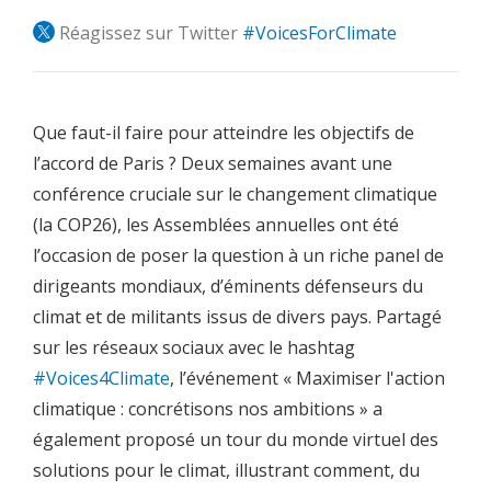
00:24
Bienvenus à cette manifestation à Washington D.C.,
Réagissez sur Twitter
#VoicesForClimate
00:29
dans deux semaines seulement commencera la COP 26 à
Glasgow.
00:34
Un moment important qui nous enverra un signal important sur
Que faut-il faire pour atteindre les objectifs de
la lutte
l’accord de Paris ? Deux semaines avant une
conférence cruciale sur le changement climatique
00:38
contre le changement climatique. Si le changement climatique
est un défi
(la COP26), les Assemblées annuelles ont été
l’occasion de poser la question à un riche panel de
00:40
mondial, la bataille sera gagné ou perdu dans les pays.
dirigeants mondiaux, d’éminents défenseurs du
00:44
Les mesures que prendront aujourd'hui
climat et de militants issus de divers pays. Partagé
00:46
détiennent la clé pour une croissance à faible carbone et
sur les réseaux sociaux avec le hashtag
résiliente.
#Voices4Climate
, l’événement « Maximiser l'action
00:53
Aujourd'hui, je vous emmène dans un voyage à travers le
climatique : concrétisons nos ambitions » a
monde pour vous montrer
également proposé un tour du monde virtuel des
00:58
à quoi ressemble un avenir sobre en carbone.
solutions pour le climat, illustrant comment, du