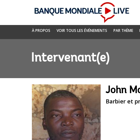
Skip
to
Main
Navigation
Banque
À PROPOS
VOIR TOUS LES ÉVÉNEMENTS
PAR THÈME
mondiale
Live
Intervenant(e)
John M
Barbier et p