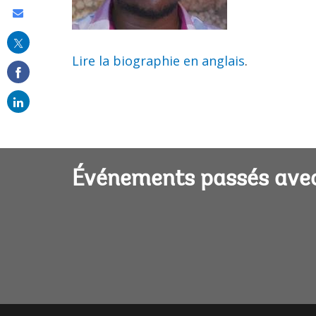
Share
this
on
Lire la biographie en anglais
.
email
Événements passés ave