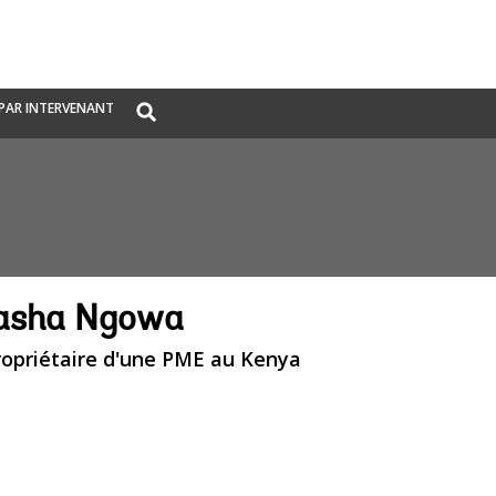
Global
PAR INTERVENANT
Search
dropdown
asha Ngowa
ropriétaire d'une PME au Kenya