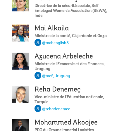
Directrice de la sécurité sociale, Self
Employed Women's Association (SEWA),
Inde
Mai Alkaila
Ministre de la santé, Cisjordanie et Gaza
@mohenglish3
Azucena Arbeleche
Ministre de l'Economie et des Finances,
Uruguay
@mef_Uruguay
Reha Denemeç
Vice-ministre de l'Education nationale,
Turquie
@rehadenemec
Mohammed Akoojee
PDG du Groupe Imperial Logistics