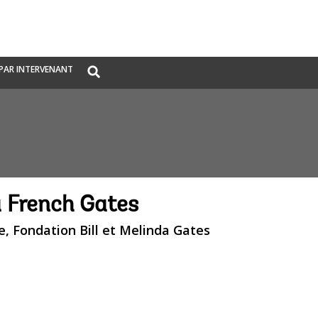
Global
PAR INTERVENANT
Search
dropdown
 French Gates
, Fondation Bill et Melinda Gates