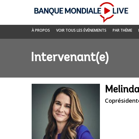
Skip
to
Main
Navigation
Banque
À PROPOS
VOIR TOUS LES ÉVÉNEMENTS
PAR THÈME
mondiale
Live
Intervenant(e)
Melinda
Coprésidente