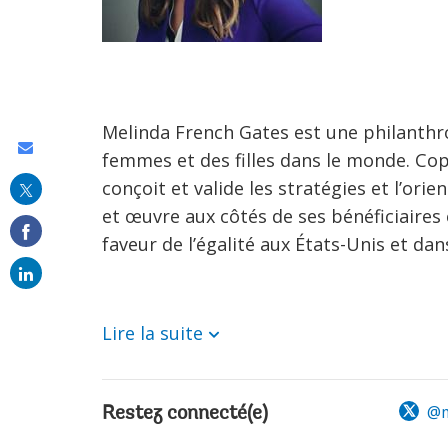
Melinda French Gates est une philanthr
Share
femmes et des filles dans le monde. Copr
this
conçoit et valide les stratégies et l’ori
on
et œuvre aux côtés de ses bénéficiaires 
faveur de l’égalité aux États-Unis et da
email
Lire la suite
@m
Restez connecté(e)