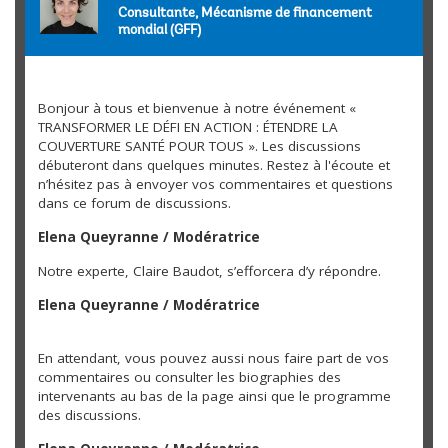
Consultante, Mécanisme de financement
les pays puissent prospérer ? C’est sur ces
mondial (GFF)
questions que se sont penchés les deux
panels réunissant hauts responsables
nationaux et leaders de la société civile. Au
Bonjour à tous et bienvenue à notre événement «
TRANSFORMER LE DÉFI EN ACTION : ÉTENDRE LA
centre des discussions : l’importance de la
COUVERTURE SANTÉ POUR TOUS ». Les discussions
volonté politique, de l'accessibilité financière
débuteront dans quelques minutes. Restez à l'écoute et
n’hésitez pas à envoyer vos commentaires et questions
des soins, de l'adhésion des pays, des
dans ce forum de discussions.
partenariats avec le secteur privé et la
Elena Queyranne / Modératrice
nécessité d’accroître les financements pour
parvenir à une couverture santé pour tous.
Notre experte, Claire Baudot, s’efforcera d’y répondre.
Elena Queyranne / Modératrice
En attendant, vous pouvez aussi nous faire part de vos
commentaires ou consulter les biographies des
intervenants au bas de la page ainsi que le programme
des discussions.