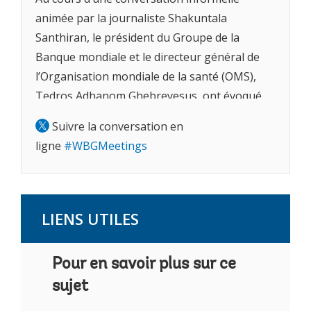
animée par la journaliste Shakuntala
Santhiran, le président du Groupe de la
Banque mondiale et le directeur général de
l’Organisation mondiale de la santé (OMS),
Tedros Adhanom Ghebreyesus, ont évoqué
les principaux obstacles à l’élargissement de
Suivre la conversation en
la couverture sanitaire et insisté sur l’urgence
ligne
#WBGMeetings
d'y remédier.
Ajay Banga a précisé les grandes lignes du
plan annoncé par la Banque, qui s'attachera à
LIENS UTILES
« élargir le champ » de ses priorités, pour
couvrir, au-delà des services de santé
maternelle et infantile, les besoins des
Pour en savoir plus sur ce
individus tout au long de leur vie. Une
sujet
évolution qui répond au vieillissement rapide