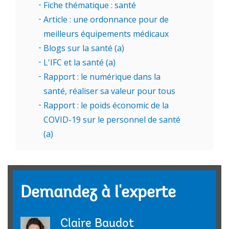
Fiche thématique : santé
des populations, à la montée en flèche des
Article : une ordonnance pour de
maladies non transmissibles, et aux coûts
meilleurs équipements médicaux
qu’ils engendrent.
Blogs sur la santé (a)
L'évènement s'est poursuivi avec une
L'IFC et la santé (a)
allocution du ministre japonais des Finances,
Rapport : le numérique dans la
Shun’ichi Suzuki, qui a annoncé à cette
santé, réaliser sa valeur pour tous
occasion la création d’un pôle de
Rapport : le poids économic de la
connaissances sur la couverture santé
COVID-19 sur le personnel de santé
universelle. Conçue pour renforcer les
(a)
capacités des ministères de la santé et des
finances, cette initiative bénéficie du soutien
de la Banque mondiale et de l’OMS.
Demandez à l'experte
Comment bâtir des systèmes de santé
résilients, étendre la couverture des soins et
Claire Baudot
améliorer la santé des populations afin que