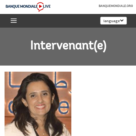
Skip
BANQUEMONDIALE.ORG
to
Banque
Main
language
mondiale
Navigation
Live
Intervenant(e)