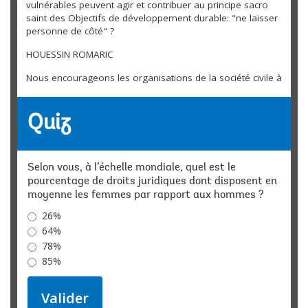
vulnérables peuvent agir et contribuer au principe sacro
saint des Objectifs de développement durable: "ne laisser
personne de côté" ?
HOUESSIN ROMARIC
Nous encourageons les organisations de la société civile à
lire notre rapport et à prendre connaissance des différentes
données présentes sur notre site
internet.
https://wbl.banquemondiale.o...
Quiz
Également, diffuser ces informations auprès des femmes,
du reste de la société civile, des ONG mais aussi des
décideurs politiques. Les données produites par Les
Selon vous, à l’échelle mondiale, quel est le
Femmes, l’Entreprise et le Droit peuvent faciliter un dialogue
avec les décideurs politiques afin de favoriser des réformes.
pourcentage de droits juridiques dont disposent en
N'hésitez pas à rentrer en contact avec l’équipe des
moyenne les femmes par rapport aux hommes ?
Femmes, l’Entreprise et le Droit.
26%
64%
Experte
Héloïse Groussard
78%
Comment apprendre rapidement aux femmes
85%
entrepreneures les notions du droit des affaires ?
KAMA BOKAMA IRENE
Valider