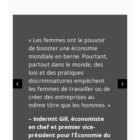
des chances économiques entre les hommes
et les femmes, le rapport
Les Femmes,
l’Entreprise et le Droit
examine pour la
première fois la manière dont les pays
mettent effectivement en œuvre ces
« Les femmes ont le pouvoir
législations. Pour l’ensemble des
de booster une économie
190 économies étudiées, la publication révèle
mondiale en berne. Pourtant,
ainsi de lourdes failles dans l’application des
partout dans le monde, des
lois.
lois et des pratiques
discriminatoires empêchent
Comment les pouvoirs publics, le secteur
les femmes de travailler ou de
privé et la société civile peuvent-ils agir pour
créer des entreprises au
lever les obstacles qui, dans les lois, les
même titre que les hommes. »
politiques et les institutions, empêchent
– Indermit Gill, économiste
d'avancer vers l’égalité des sexes ? Cette
en chef et premier vice-
question sera au cœur des discussions, avec
président pour l’Économie du
en toile de fond un message clair : en