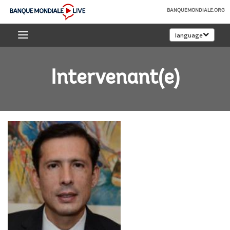
Skip
BANQUEMONDIALE.ORG
to
Banque
Main
language
mondiale
Navigation
Live
Intervenant(e)