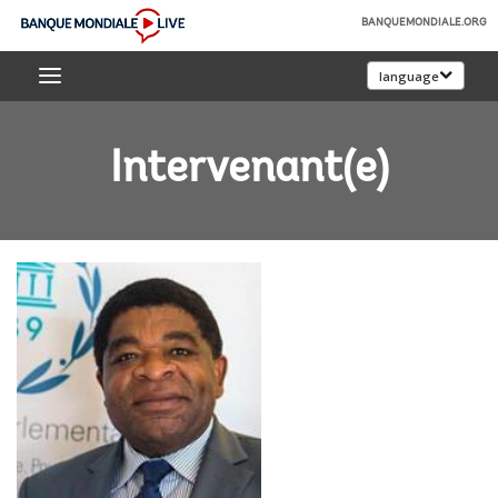
Skip
BANQUEMONDIALE.ORG
to
Banque
Main
language
mondiale
Navigation
Live
Intervenant(e)