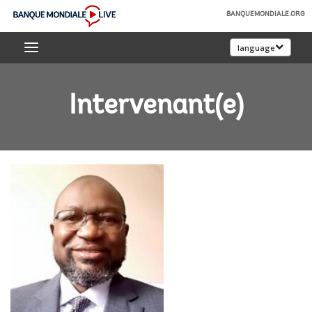
Skip
BANQUEMONDIALE.ORG
to
Banque
Main
language
mondiale
Navigation
Live
Intervenant(e)