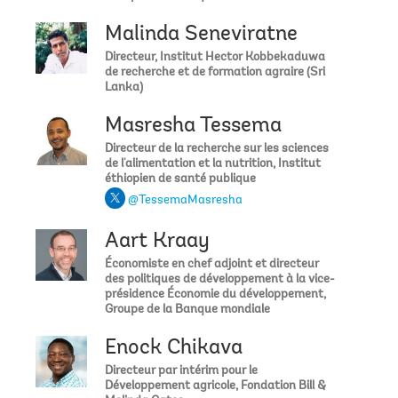
Armanda
Malinda Seneviratne
En effet, pour réduire le coût d'acquisition d'une alimentation
équilibrée tout au long de l'année, il faudra modifier la
Directeur, Institut Hector Kobbekaduwa
de recherche et de formation agraire (Sri
production et la distribution. Votre commentaire est très
Lanka)
important et montre l'intérêt de calculer l'indicateur du "coût
d'une alimentation équilibrée" avec des prix infranationaux,
Masresha Tessema
afin d'examiner les différences entre les régions et les
zones urbaines et rurales. Cela peut être une première
Directeur de la recherche sur les sciences
étape pour comprendre où et comment les mécanismes de
de l'alimentation et la nutrition, Institut
transport peuvent être améliorés, et pour prioriser les
éthiopien de santé publique
ressources à cet effet.
@TessemaMasresha
Kristina Sokourenko (Banque mondiale)
Aart Kraay
Aussi avons nous besoin d'une formation des jeunes qui
Économiste en chef adjoint et directeur
veulent réellement participer a l'amélioration de nos
des politiques de développement à la vice-
indicateurs, et l'accès facile aux financements
présidence Économie du développement,
Groupe de la Banque mondiale
Armanda
Enock Chikava
@Amanda - merci pour ces points importants. Nous
sommes tout à fait d'accord, la formation est une étape
Directeur par intérim pour le
importante pour développer l'expertise et la capacité des
Développement agricole, Fondation Bill &