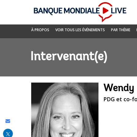
Skip
to
Main
Navigation
Banque
À PROPOS
VOIR TOUS LES ÉVÉNEMENTS
PAR THÈME
mondiale
Live
Intervenant(e)
Wendy 
PDG et co-fo
Share
this