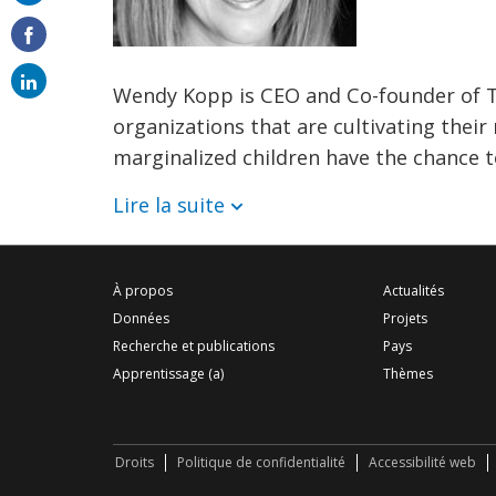
on
email
Wendy Kopp is CEO and Co-founder of Te
organizations that are cultivating their
marginalized children have the chance to 
Lire la suite
À propos
Actualités
Données
Projets
Recherche et publications
Pays
Apprentissage (a)
Thèmes
Droits
Politique de confidentialité
Accessibilité web