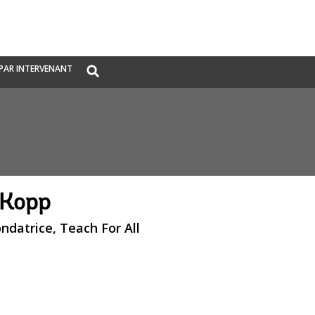
Global
PAR INTERVENANT
Search
dropdown
Kopp
ndatrice, Teach For All