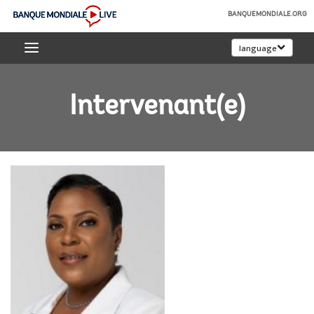
Skip
BANQUEMONDIALE.ORG
to
Banque
Main
language
mondiale
Navigation
Live
Intervenant(e)