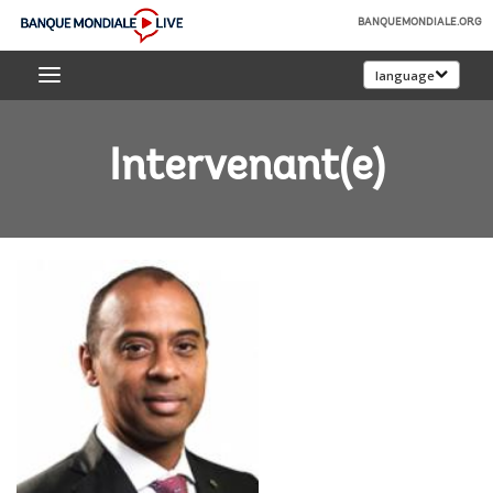
Skip
BANQUEMONDIALE.ORG
to
Banque
Main
language
mondiale
Navigation
Live
Intervenant(e)