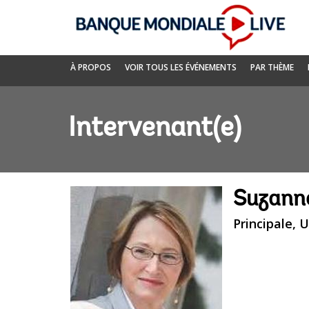
Skip
to
Main
Navigation
Banque
À PROPOS
VOIR TOUS LES ÉVÉNEMENTS
PAR THÈME
mondiale
Live
Intervenant(e)
Suzanne
Principale, 