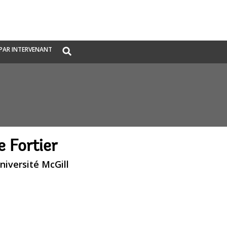
Global
PAR INTERVENANT
Search
dropdown
 Fortier
Université McGill