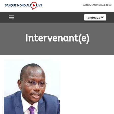
Skip
BANQUEMONDIALE.ORG
to
Banque
Main
language
mondiale
Navigation
Live
Intervenant(e)