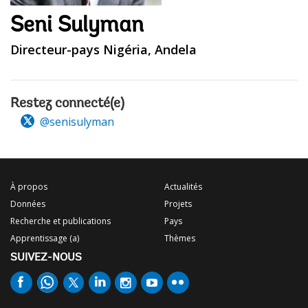
Seni Sulyman
Directeur-pays Nigéria, Andela
Restez connecté(e)
@senisulyman
À propos
Actualités
Données
Projets
Recherche et publications
Pays
Apprentissage (a)
Thèmes
SUIVEZ-NOUS