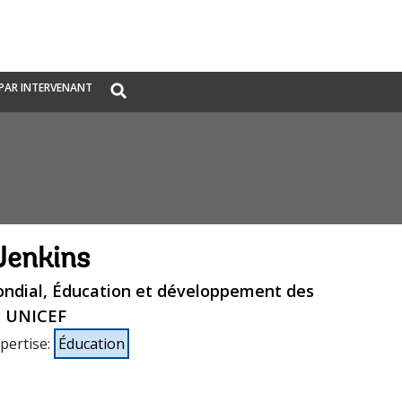
Global
PAR INTERVENANT
Search
dropdown
Jenkins
ondial, Éducation et développement des
, UNICEF
pertise
:
Éducation