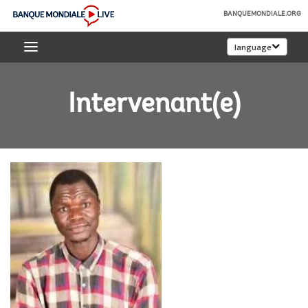
Skip
BANQUEMONDIALE.ORG
to
Banque
Main
language
mondiale
Navigation
Live
Intervenant(e)