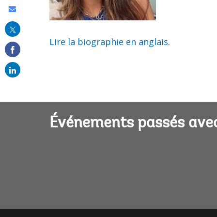
Share
this
on
Lire la biographie en anglais
.
email
Événements passés ave