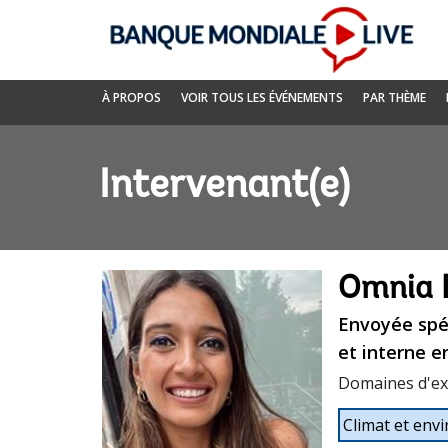
Skip
to
Main
Navigation
Banque
À PROPOS
VOIR TOUS LES ÉVÉNEMENTS
PAR THÈME
mondiale
Live
Intervenant(e)
Omnia 
Envoyée spéc
et interne e
Domaines d'ex
Climat et en