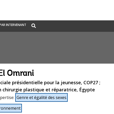
Global
PAR INTERVENANT
Search
dropdown
El Omrani
iale présidentielle pour la jeunesse, COP27 ;
n chirurgie plastique et réparatrice, Égypte
pertise
:
Genre et égalité des sexes
vironnement