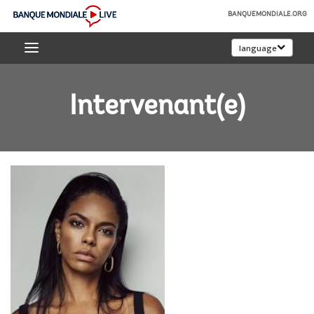
Skip
BANQUEMONDIALE.ORG
to
Banque
Main
language
mondiale
Navigation
Live
Intervenant(e)