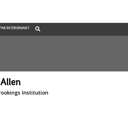
Global
PAR INTERVENANT
Search
dropdown
 Allen
rookings Institution