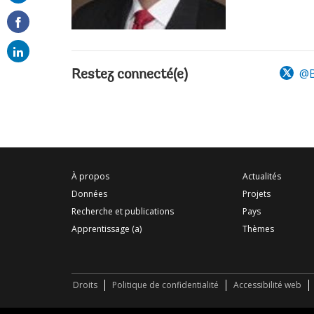
on
email
@B
Restez connecté(e)
À propos
Actualités
Données
Projets
Recherche et publications
Pays
Apprentissage (a)
Thèmes
Droits
Politique de confidentialité
Accessibilité web