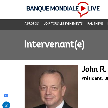
Skip
to
Main
Navigation
Banque
À PROPOS
VOIR TOUS LES ÉVÉNEMENTS
PAR THÈME
mondiale
Live
Intervenant(e)
John R.
Président, B
Share
this