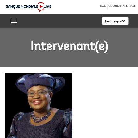
Skip
BANQUEMONDIALE.ORG
to
Banque
Main
language
mondiale
Navigation
Live
Intervenant(e)