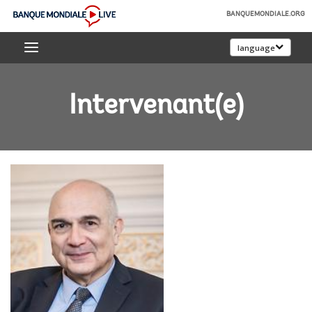
Skip
BANQUEMONDIALE.ORG
to
Banque
Main
language
mondiale
Navigation
Live
Intervenant(e)