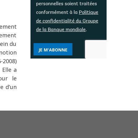
personnelles soient traitées
conformément à la
Politique
de confidentialité du Groupe
pement
de la Banque mondiale
.
pement
ein du
JE M'ABONNE
omotion
6-2008)
 Elle a
our le
e d’un