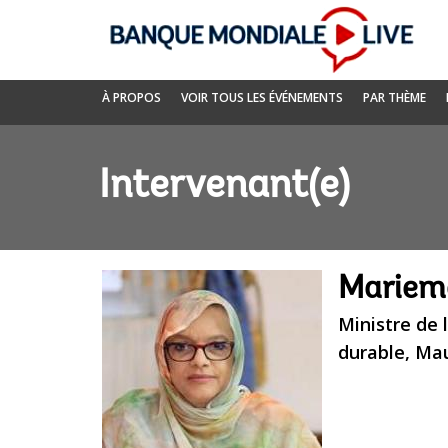
Skip
to
Main
Navigation
Banque
À PROPOS
VOIR TOUS LES ÉVÉNEMENTS
PAR THÈME
mondiale
Live
Intervenant(e)
Mariem
Ministre de
durable, Mau