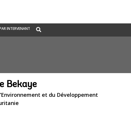
Global
PAR INTERVENANT
Search
dropdown
e Bekaye
 l’Environnement et du Développement
ritanie