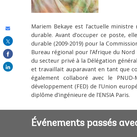
Mariem Bekaye est l’actuelle ministr
Share
durable. Avant d’occuper ce poste, el
this
durable (2009-2019) pour la Commissio
on
Bureau régional pour l’Afrique du Nord (
email
du secteur privé à la Délégation généra
et travaillait auparavant en tant que c
également collaboré avec le PNUD-M
développement (FED) de l’Union europé
diplôme d’ingénieure de l’ENSIA Paris.
Événements passés ave