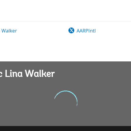
 Walker
AARPIntl
 Lina Walker