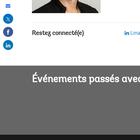
Share
this
on
Lina
Restez connecté(e)
email
Événements passés avec