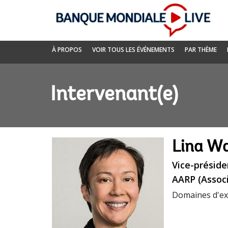
Skip
to
Main
Navigation
Banque
À PROPOS
VOIR TOUS LES ÉVÉNEMENTS
PAR THÈME
mondiale
Live
Intervenant(e)
Lina Wa
Vice-préside
AARP (Associ
Domaines d'ex