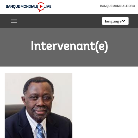
Skip
BANQUEMONDIALE.ORG
to
Banque
Main
language
mondiale
Navigation
Live
Intervenant(e)