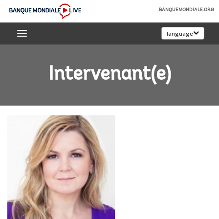
Skip
BANQUEMONDIALE.ORG
to
Banque
Main
language
mondiale
Navigation
Live
Intervenant(e)