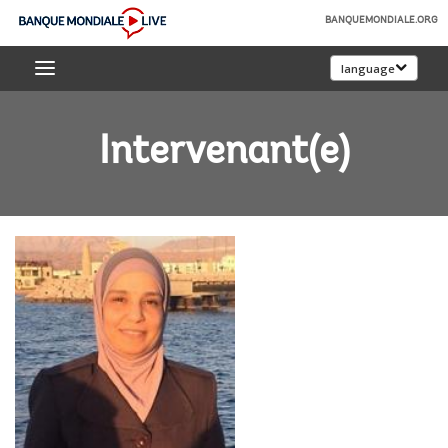
Skip
BANQUEMONDIALE.ORG
to
Banque
Main
language
mondiale
Navigation
Live
Intervenant(e)