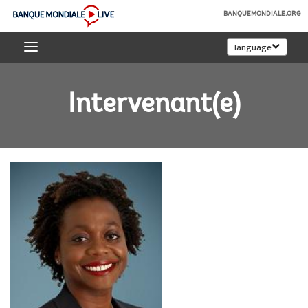
Skip
BANQUEMONDIALE.ORG
to
Banque
Main
language
mondiale
Navigation
Live
Intervenant(e)