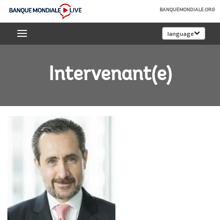
Skip
BANQUEMONDIALE.ORG
to
Banque
Main
language
mondiale
Navigation
Live
Intervenant(e)