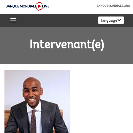
Skip
BANQUEMONDIALE.ORG
to
Banque
Main
language
mondiale
Navigation
Live
Intervenant(e)