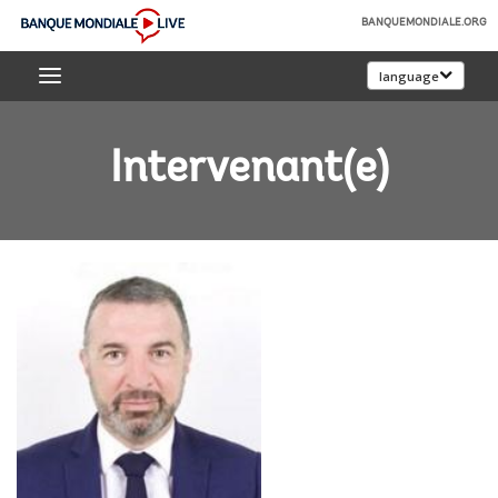
Skip
BANQUEMONDIALE.ORG
to
Banque
Main
language
mondiale
Navigation
Live
Intervenant(e)