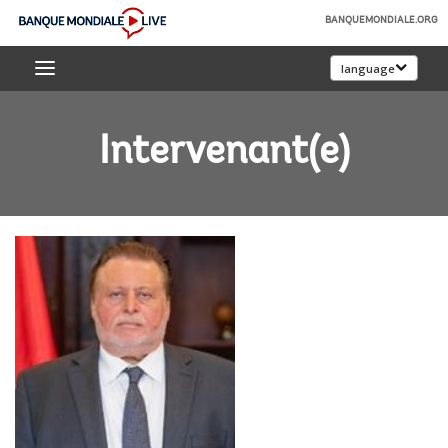
Skip
BANQUEMONDIALE.ORG
to
Banque
Main
language
mondiale
Navigation
Live
Intervenant(e)