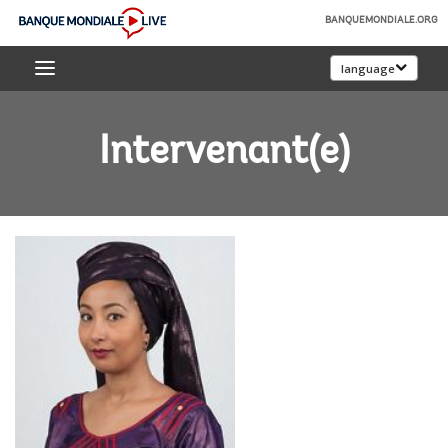
Skip
BANQUEMONDIALE.ORG
to
Banque
Main
language
mondiale
Navigation
Live
Intervenant(e)