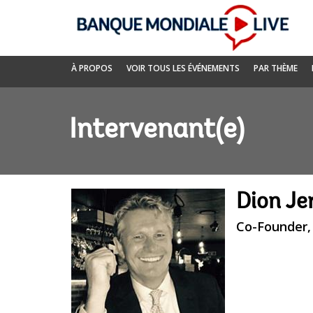
Skip
to
Main
Navigation
Banque
À PROPOS
VOIR TOUS LES ÉVÉNEMENTS
PAR THÈME
mondiale
Live
Intervenant(e)
Dion Jer
Co-Founder,