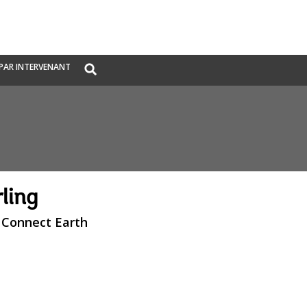
Global
PAR INTERVENANT
Search
dropdown
ling
 Connect Earth