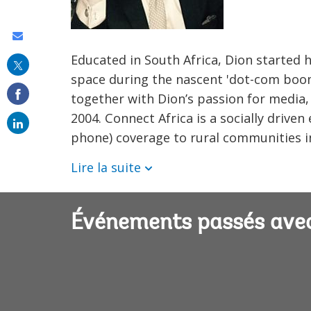
Share
Educated in South Africa, Dion started 
this
space during the nascent 'dot-com boom
on
together with Dion’s passion for media,
email
2004. Connect Africa is a socially driv
phone) coverage to rural communities i
Lire la suite
Événements passés avec