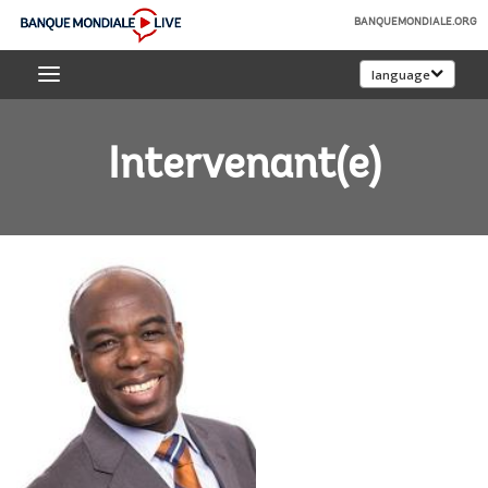
Skip
BANQUEMONDIALE.ORG
to
Banque
Main
language
mondiale
Navigation
Live
Intervenant(e)