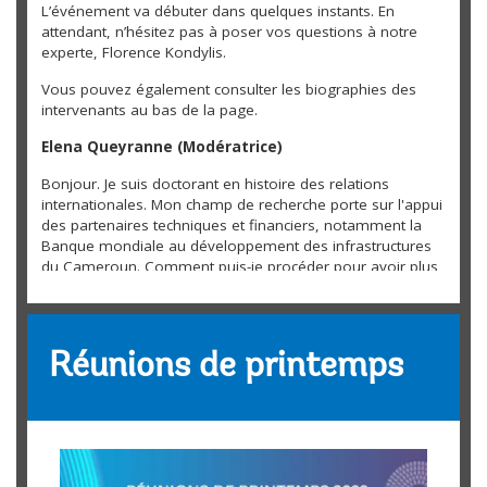
L’événement va débuter dans quelques instants. En
attendant, n’hésitez pas à poser vos questions à notre
experte, Florence Kondylis.
Vous pouvez également consulter les biographies des
intervenants au bas de la page.
Elena Queyranne (Modératrice)
Bonjour. Je suis doctorant en histoire des relations
internationales. Mon champ de recherche porte sur l'appui
des partenaires techniques et financiers, notamment la
Banque mondiale au développement des infrastructures
du Cameroun. Comment puis-je procéder pour avoir plus
d'informations sur l'impact des projets d'infrastructures sur
le développement Cameroun ?
Victor Faka
Réunions de printemps
Nous aurons une session sur l'impact des projets
d'infrastructure demain, donc restez avec nous cette
semaine ! Vous pouvez également trouver plus
d'information sur l'action de la Banque mondiale au
Cameroun sur ce site:
www.banquemondiale.org/....