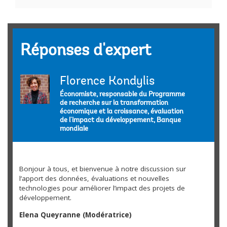
(DIME) de la Banque mondiale. La discussion
s’attachera à montrer
comment cette
nouvelle approche du développement
Réponses d'expert
peut produire une action transformatrice
sur la capacité des pouvoirs publics à
Florence Kondylis
exercer leurs fonctions, élaborer des
Économiste, responsable du Programme
politiques et servir au mieux les citoyens.
de recherche sur la transformation
économique et la croissance, évaluation
Cet événement sera diffusé en anglais avec
de l'impact du développement, Banque
mondiale
interprétation simultanée en français.
L'inscription pour le reste des événements de la
Bonjour à tous, et bienvenue à notre discussion sur
Semaine de l'impact sur le développement se
l’apport des données, évaluations et nouvelles
déroule
ici
.
technologies pour améliorer l’impact des projets de
développement.
Elena Queyranne (Modératrice)