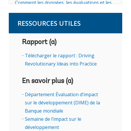
Comment les données, les évaluations et les
nouvelles technologiques peuvent-elles servir
de levier pour accroître fortement l’impact des
RESSOURCES UTILES
financements pour le développement ?
Pendant cinq jours, nous mettrons en
Rapport (a)
lumière des résultats probants, notamment
dans le domaine des infrastructures pour la
Télécharger le rapport : Driving
lutte contre le changement climatique,
Revolutionary Ideas into Practice
l’inclusion économique, le développement
humain et l'amélioration de la gouvernance.
En savoir plus (a)
Moment fort de la première journée, une
Département Évaluation d’impact
table ronde réunira la lauréate du prix Nobel
sur le développement (DIME) de la
Esther Duflo, aux côtés d’Indermit Gill et
Banque mondiale
Arianna Legovini, respectivement économiste
Semaine de l’impact sur le
en chef et directrice du département
développement
Évaluation d’impact sur le développement