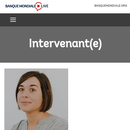
Skip
BANQUEMONDIALE.ORG
to
Banque
Main
mondiale
Navigation
Live
Intervenant(e)